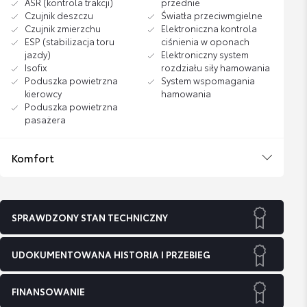
ASR (kontrola trakcji)
przednie
Czujnik deszczu
Światła przeciwmgielne
Czujnik zmierzchu
Elektroniczna kontrola
ESP (stabilizacja toru
ciśnienia w oponach
jazdy)
Elektroniczny system
Isofix
rozdziału siły hamowania
Poduszka powietrzna
System wspomagania
kierowcy
hamowania
Poduszka powietrzna
pasażera
Komfort
SPRAWDZONY STAN TECHNICZNY
UDOKUMENTOWANA HISTORIA I PRZEBIEG
FINANSOWANIE