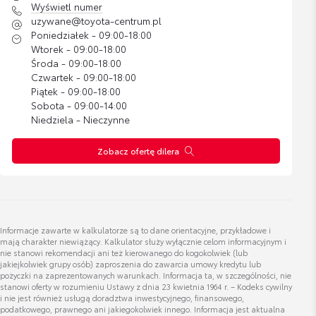
Karol Kozłowski
Wyświetl numer
Doradca ds. sprzedaży samochodów używanych
uzywane@toyota-centrum.pl
Poniedziałek - 09:00-18:00
Wtorek - 09:00-18:00
Wyświetl numer
Środa - 09:00-18:00
karol.kozlowski@toyota-centrum.pl
Czwartek - 09:00-18:00
Piątek - 09:00-18:00
Sobota - 09:00-14:00
Niedziela - Nieczynne
Zobacz ofertę dilera
Szymon Sareńcza
Doradca ds. sprzedaży samochodów używanych
Wyświetl numer
Informacje zawarte w kalkulatorze są to dane orientacyjne, przykładowe i
szymon.sarencza@toyota-centrum.pl
mają charakter niewiążący. Kalkulator służy wyłącznie celom informacyjnym i
nie stanowi rekomendacji ani też kierowanego do kogokolwiek (lub
jakiejkolwiek grupy osób) zaproszenia do zawarcia umowy kredytu lub
pożyczki na zaprezentowanych warunkach. Informacja ta, w szczególności, nie
stanowi oferty w rozumieniu Ustawy z dnia 23 kwietnia 1964 r. – Kodeks cywilny
i nie jest również usługą doradztwa inwestycyjnego, finansowego,
podatkowego, prawnego ani jakiegokolwiek innego. Informacja jest aktualna