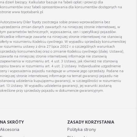
na dzień bieżący. Kalkulator bazuje na Tabeli opłat i prowizji dla
konsumentów oraz Tabeli oprocentowania dla konsumentów dostępnych na
stronie www.toyotabank.pl
Autoryzowany Diler Toyoty zastrzega sobie prawo wprowadzenia bez
uprzedzenia zmian danych zawartych na niniejszej stronie internetowej, w
tym parametrów technicznych, wyposażenia, cen i specyfikacji pojazdów.
Wszelkie informacje zawarte na niniejszej stronie internetowej nie stanowią
oferty w rozumieniu Kodeksu cywilnego. W wypadku sprzedaży konsumenckiej
w rozumieniu ustawy z dnia 27 lipca 2002 r. o szczególnych warunkach
sprzedaży konsumenckiej oraz o zmianie Kodeksu cywilnego (dalej: Ustawa),
zawarte na niniejszej stronie internetowej informacje nie stanowią
zapewnienia w rozumieniu art. 4 ust. 3 Ustawy, jak również nie stanowią
opisu towaru w rozumieniu art. 4 ust. 2 Ustawy. Indywidualne uzgodnienie
ceny i wyposażenia pojazdu następuje w umowie jego sprzedaży. Podane na
niniejszej stronie internetowej informacje na temat gwarancji pojazdu nie
stanowią udzielenia kupującemu gwarancji, w szczególności w rozumieniu
art. 13 Ustawy. W wypadku udzielenia gwarancji, jej warunki zostaną
określone przy sprzedaży pojazdu w dokumencie gwarancyjnym.
NA SKRÓTY
ZASADY KORZYSTANIA
Akcesoria
Polityka strony