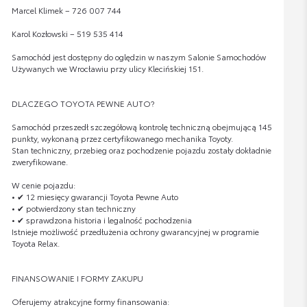
Marcel Klimek – 726 007 744
Karol Kozłowski – 519 535 414
Samochód jest dostępny do oględzin w naszym Salonie Samochodów
Używanych we Wrocławiu przy ulicy Klecińskiej 151.
DLACZEGO TOYOTA PEWNE AUTO?
Samochód przeszedł szczegółową kontrolę techniczną obejmującą 145
punkty, wykonaną przez certyfikowanego mechanika Toyoty.
Stan techniczny, przebieg oraz pochodzenie pojazdu zostały dokładnie
zweryfikowane.
W cenie pojazdu:
• ✔ 12 miesięcy gwarancji Toyota Pewne Auto
• ✔ potwierdzony stan techniczny
• ✔ sprawdzona historia i legalność pochodzenia
Istnieje możliwość przedłużenia ochrony gwarancyjnej w programie
Toyota Relax.
FINANSOWANIE I FORMY ZAKUPU
Oferujemy atrakcyjne formy finansowania: