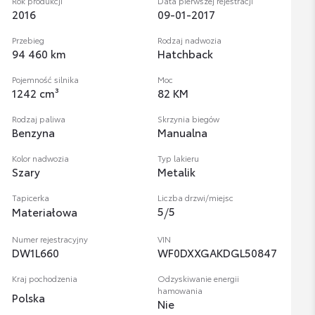
Rok produkcji
Data pierwszej rejestracji
2016
09-01-2017
Przebieg
Rodzaj nadwozia
94 460 km
Hatchback
Pojemność silnika
Moc
1242 cm³
82 KM
Rodzaj paliwa
Skrzynia biegów
Benzyna
Manualna
Kolor nadwozia
Typ lakieru
Szary
Metalik
Tapicerka
Liczba drzwi/miejsc
5
/
5
Materiałowa
Numer rejestracyjny
VIN
DW1L660
WF0DXXGAKDGL50847
Kraj pochodzenia
Odzyskiwanie energii
hamowania
Polska
Nie