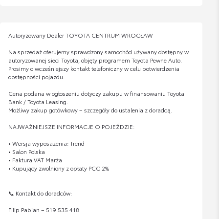
Autoryzowany Dealer TOYOTA CENTRUM WROCŁAW
Na sprzedaż oferujemy sprawdzony samochód używany dostępny w
autoryzowanej sieci Toyota, objęty programem Toyota Pewne Auto.
Prosimy o wcześniejszy kontakt telefoniczny w celu potwierdzenia
dostępności pojazdu.
Cena podana w ogłoszeniu dotyczy zakupu w finansowaniu Toyota
Bank / Toyota Leasing.
Możliwy zakup gotówkowy – szczegóły do ustalenia z doradcą.
NAJWAŻNIEJSZE INFORMACJE O POJEŹDZIE:
• Wersja wyposażenia: Trend
• Salon Polska
• Faktura VAT Marża
• Kupujący zwolniony z opłaty PCC 2%
📞 Kontakt do doradców:
Filip Pabian – 519 535 418