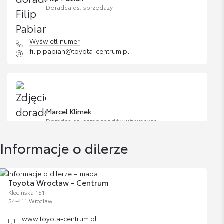
Doradca ds. sprzedaży
Wyświetl numer
filip.pabian@toyota-centrum.pl
Marcel Klimek
Doradca ds. samochodów używanych
Informacje o dilerze
Wyświetl numer
marcel.klimek@toyota-centrum.pl
Toyota Wrocław - Centrum
Klecińska 151
54-411 Wrocław
www.toyota-centrum.pl