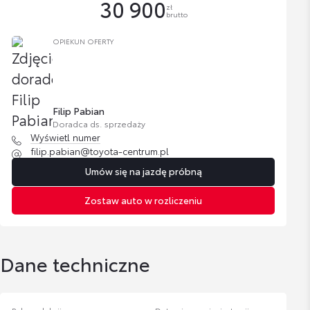
30 900
zł
brutto
OPIEKUN OFERTY
Filip Pabian
Doradca ds. sprzedaży
Wyświetl numer
filip.pabian@toyota-centrum.pl
Umów się na jazdę próbną
Zostaw auto w rozliczeniu
Dane techniczne