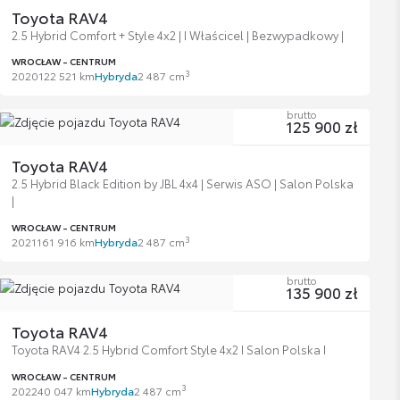
Toyota RAV4
2.5 Hybrid Comfort + Style 4x2 | I Właścicel | Bezwypadkowy |
WROCŁAW - CENTRUM
3
2020
122 521 km
Hybryda
2 487 cm
brutto
125 900 zł
Toyota RAV4
2.5 Hybrid Black Edition by JBL 4x4 | Serwis ASO | Salon Polska
|
WROCŁAW - CENTRUM
3
2021
161 916 km
Hybryda
2 487 cm
brutto
135 900 zł
Toyota RAV4
Toyota RAV4 2.5 Hybrid Comfort Style 4x2 I Salon Polska I
WROCŁAW - CENTRUM
3
2022
40 047 km
Hybryda
2 487 cm