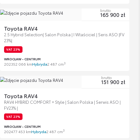
brutto
165 900 zł
Toyota RAV4
2.5 Hybrid Selection| Salon Polska | I Właściciel | Seris ASO |FV
23%|
VAT 23%
WROCŁAW - CENTRUM
3
2023
52 066 km
Hybryda
2 487 cm
brutto
151 900 zł
Toyota RAV4
RAV4 HYBRID COMFORT + Style | Salon Polska | Serwis ASO |
FV23% |
VAT 23%
WROCŁAW - CENTRUM
3
2024
77 453 km
Hybryda
2 487 cm