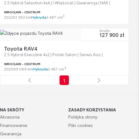
2.5 Hybrid Selection 4x4 | I Właścicel | Gwarancja | HAK |
WROCŁAW - CENTRUM
3
2022
61 652 km
Hybryda
2 487 cm
brutto
127 900 zł
Toyota RAV4
2.5 Hybrid Executive 4x2 | Polski Salon | Serwis Aso |
WROCŁAW - CENTRUM
3
2020
69 069 km
Hybryda
2 487 cm
1
NA SKRÓTY
ZASADY KORZYSTANIA
Akcesoria
Polityka strony
Finansowanie
Pliki cookies
Gwarancja