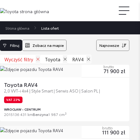
Strona główna
Lista ofert
Filtruj
Zobacz na mapie
Najnowsze
Wyczyść filtry
Toyota
RAV4
brutto
71 900 zł
Toyota RAV4
2,0 VVT-i 4x4 | Style Smart | Serwis ASO | Salon PL |
VAT 23%
WROCŁAW - CENTRUM
3
2015
136 431 km
Benzyna
1 987 cm
brutto
111 900 zł