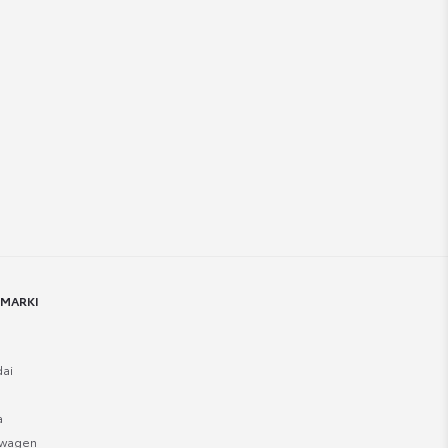
 MARKI
ai
a
swagen