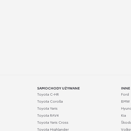
SAMOCHODY UŻYWANE
INNE
Toyota C-HR
Ford
Toyota Corolla
BMW
Toyota Yaris
Hyund
Toyota RAV4
Kia
Toyota Yaris Cross
Škod
Toyota Highlander
Volk