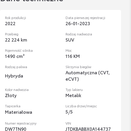
Rok produkcji
Data pierwszej rejestracji
2022
26-01-2023
Przebieg
Rodzaj nadwozia
22 224 km
SUV
Pojemność silnika
Moc
1490 cm³
116 KM
Rodzaj paliwa
Skrzynia biegów
Automatyczna (CVT,
Hybryda
eCVT)
Kolor nadwozia
Typ lakieru
Złoty
Metalik
Tapicerka
Liczba drzwi/miejsc
5
/
5
Materiałowa
Numer rejestracyjny
VIN
DW7TN90
JTDKBABBX0A144737