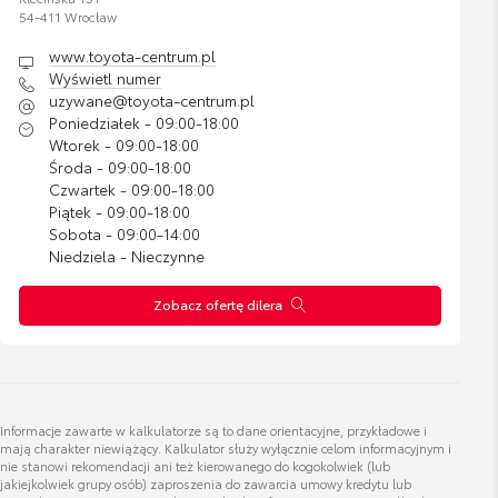
Cena brutto
54-411 Wrocław
Zobacz szczegóły
491,62 zł
www.toyota-centrum.pl
Karol Kozłowski
Wyświetl numer
Doradca ds. sprzedaży samochodów używanych
uzywane@toyota-centrum.pl
Dywaniki gumowe
Poniedziałek - 09:00-18:00
Cena brutto
Wtorek - 09:00-18:00
Zobacz szczegóły
434,78 zł
Wyświetl numer
Środa - 09:00-18:00
karol.kozlowski@toyota-centrum.pl
Czwartek - 09:00-18:00
Piątek - 09:00-18:00
Wykładzina ochronna tylnych siedzeń
Sobota - 09:00-14:00
Niedziela - Nieczynne
Cena brutto
Zobacz szczegóły
356,15 zł
Zobacz ofertę dilera
Jakub Brzezicki
Specjalista ds. sprzedaży samochodów używanych
Wykładzina bagażnika GR Sport
Cena brutto
Zobacz szczegóły
356,50 zł
Wyświetl numer
Informacje zawarte w kalkulatorze są to dane orientacyjne, przykładowe i
jakub.brzezicki@lexus-wroclaw.pl
mają charakter niewiążący. Kalkulator służy wyłącznie celom informacyjnym i
Dywaniki welurowe 520gr
nie stanowi rekomendacji ani też kierowanego do kogokolwiek (lub
jakiejkolwiek grupy osób) zaproszenia do zawarcia umowy kredytu lub
Cena brutto