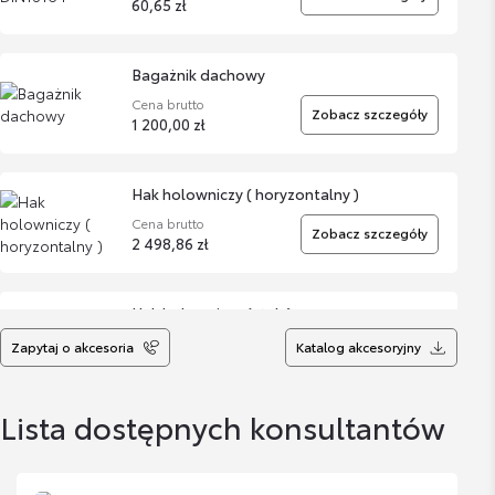
60,65 zł
Bagażnik dachowy
Cena brutto
Zobacz szczegóły
1 200,00 zł
Hak holowniczy ( horyzontalny )
Cena brutto
Zobacz szczegóły
2 498,86 zł
Hak holowniczy (stały)
Cena brutto
Zapytaj o akcesoria
Katalog akcesoryjny
Zobacz szczegóły
1 423,52 zł
Lista dostępnych konsultantów
Hak holowniczy - wypinany poziomo (GR
Sport)
Cena brutto
Zobacz szczegóły