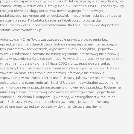
pożyczki na zaprezentowanych warunkach. Informacja ta, w szczególności, nie
Zobacz szczegóły
373,50 zł
stanowi oferty w rozumieniu Ustawy z dnia 23 kwietnia 1964 r. – Kodeks cywilny
i nie jest również usługą doradztwa inwestycyjnego, finansowego,
podatkowego, prawnego ani jakiegokolwiek innego. Informacja jest aktualna
Szymon Sareńcza
na dzień bieżący. Kalkulator bazuje na Tabeli opłat i prowizji dla
Wykładzina ochronna tylnych siedzeń
konsumentów oraz Tabeli oprocentowania dla konsumentów dostępnych na
Doradca ds. sprzedaży samochodów używanych
stronie www.toyotabank.pl
Cena brutto
Zobacz szczegóły
356,15 zł
Autoryzowany Diler Toyoty zastrzega sobie prawo wprowadzenia bez
uprzedzenia zmian danych zawartych na niniejszej stronie internetowej, w
Wyświetl numer
tym parametrów technicznych, wyposażenia, cen i specyfikacji pojazdów.
szymon.sarencza@toyota-centrum.pl
Wszelkie informacje zawarte na niniejszej stronie internetowej nie stanowią
Dywaniki welurowe 830gr
oferty w rozumieniu Kodeksu cywilnego. W wypadku sprzedaży konsumenckiej
w rozumieniu ustawy z dnia 27 lipca 2002 r. o szczególnych warunkach
Cena brutto
Zobacz szczegóły
sprzedaży konsumenckiej oraz o zmianie Kodeksu cywilnego (dalej: Ustawa),
491,62 zł
zawarte na niniejszej stronie internetowej informacje nie stanowią
zapewnienia w rozumieniu art. 4 ust. 3 Ustawy, jak również nie stanowią
opisu towaru w rozumieniu art. 4 ust. 2 Ustawy. Indywidualne uzgodnienie
ceny i wyposażenia pojazdu następuje w umowie jego sprzedaży. Podane na
Nakrętki antykradzieżowe - chromowane
niniejszej stronie internetowej informacje na temat gwarancji pojazdu nie
Cena brutto
stanowią udzielenia kupującemu gwarancji, w szczególności w rozumieniu
Zobacz szczegóły
332,81 zł
art. 13 Ustawy. W wypadku udzielenia gwarancji, jej warunki zostaną
określone przy sprzedaży pojazdu w dokumencie gwarancyjnym.
Nakrętki antykradzieżowe - krótkie czarne
Cena brutto
Zobacz szczegóły
393,24 zł