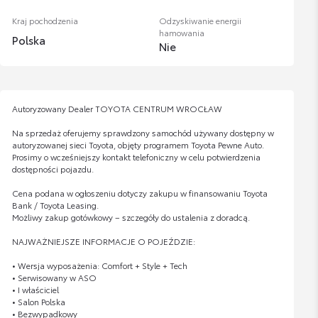
Kraj pochodzenia
Odzyskiwanie energii
hamowania
Polska
Nie
Autoryzowany Dealer TOYOTA CENTRUM WROCŁAW
Na sprzedaż oferujemy sprawdzony samochód używany dostępny w
autoryzowanej sieci Toyota, objęty programem Toyota Pewne Auto.
Prosimy o wcześniejszy kontakt telefoniczny w celu potwierdzenia
dostępności pojazdu.
Cena podana w ogłoszeniu dotyczy zakupu w finansowaniu Toyota
Bank / Toyota Leasing.
Możliwy zakup gotówkowy – szczegóły do ustalenia z doradcą.
NAJWAŻNIEJSZE INFORMACJE O POJEŹDZIE:
• Wersja wyposażenia: Comfort + Style + Tech
• Serwisowany w ASO
• I właściciel
• Salon Polska
• Bezwypadkowy