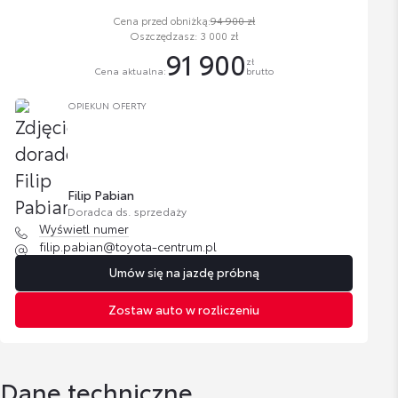
Cena przed obniżką:
94 900 zł
Oszczędzasz: 3 000 zł
91 900
zł
Cena aktualna:
brutto
OPIEKUN OFERTY
Filip Pabian
Doradca ds. sprzedaży
Wyświetl numer
filip.pabian@toyota-centrum.pl
Umów się na jazdę próbną
Zostaw auto w rozliczeniu
Dane techniczne