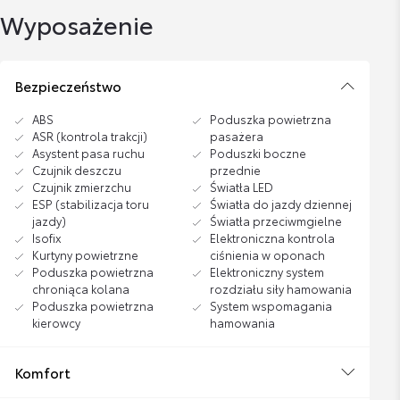
Wyposażenie
Bezpieczeństwo
ABS
Poduszka powietrzna
ASR (kontrola trakcji)
pasażera
Asystent pasa ruchu
Poduszki boczne
Czujnik deszczu
przednie
Czujnik zmierzchu
Światła LED
ESP (stabilizacja toru
Światła do jazdy dziennej
jazdy)
Światła przeciwmgielne
Isofix
Elektroniczna kontrola
Kurtyny powietrzne
ciśnienia w oponach
Poduszka powietrzna
Elektroniczny system
chroniąca kolana
rozdziału siły hamowania
Poduszka powietrzna
System wspomagania
kierowcy
hamowania
Komfort