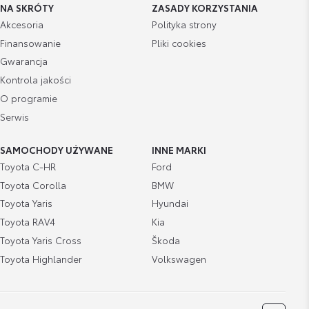
NA SKRÓTY
ZASADY KORZYSTANIA
Akcesoria
Polityka strony
Listwy boczne
Finansowanie
Pliki cookies
Gwarancja
Cena brutto
Zobacz szczegóły
620,74 zł
Kontrola jakości
O programie
Serwis
Zestaw kosmetyków samochodowych
Toyoty
SAMOCHODY UŻYWANE
INNE MARKI
Cena brutto
Zobacz szczegóły
200,37 zł
Toyota C-HR
Ford
Toyota Corolla
BMW
Toyota Yaris
Hyundai
Toyota RAV4
Kia
Toyota Yaris Cross
Škoda
Toyota Highlander
Volkswagen