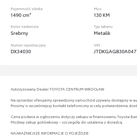
Pojemność silnika
Moc
1490 cm³
130 KM
Kolor nadwozia
Typ lakieru
Srebrny
Metalik
Numer rejestracyjny
VIN
DX34030
JTDKGAGB30A047
Autoryzowany Dealer TOYOTA CENTRUM WROCŁAW
Na sprzedaż oferujemy sprawdzony samochód używany dostępny w aut
Prosimy o wcześniejszy kontakt telefoniczny w celu potwierdzenia dos
Cena podana w ogłoszeniu dotyczy zakupu w finansowaniu Toyota Bank
Możliwy zakup gotówkowy – szczegóły do ustalenia z doradcą.
NAJWAŻNIEJSZE INFORMACJE O POJEŹDZIE: