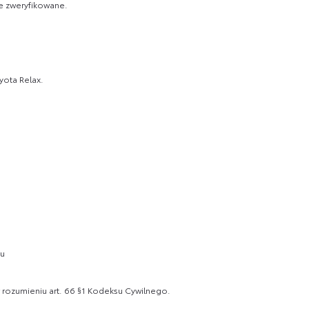
e zweryfikowane.
yota Relax.
cu
w rozumieniu art. 66 §1 Kodeksu Cywilnego.