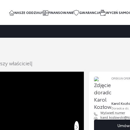
NASZE ODDZIAŁY
FINANSOWANIE
GWARANCJA
WYCEŃ SAMO
zy właściciel|
OPIEKUN OFE
Karol Kozł
Doradca ds
Wyświetl numer
karol.kozlowski@t
Umów s