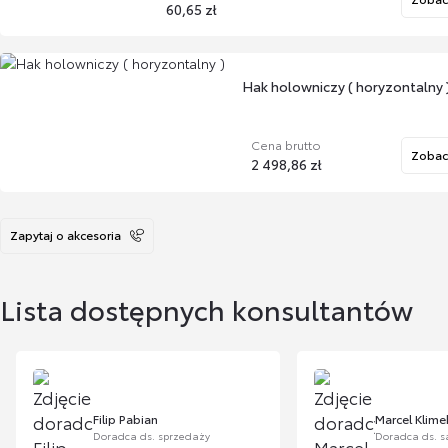
60,65 zł
Hak holowniczy ( horyzontalny 
Cena brutto
Zobac
2 498,86 zł
Zapytaj o akcesoria
Hak holowniczy
poziomo (GR Sp
Lista dostępnych konsultantów
Cena
brutto
2 383,21
s
zł
Filip Pabian
Marcel Klime
Doradca ds. sprzedaży