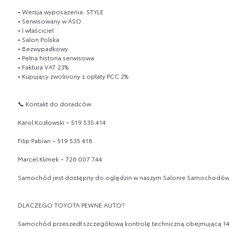
• Wersja wyposażenia: STYLE
• Serwisowany w ASO
• I właściciel
• Salon Polska
• Bezwypadkowy
• Pełna historia serwisowa
• Faktura VAT 23%
• Kupujący zwolniony z opłaty PCC 2%
📞 Kontakt do doradców:
Karol Kozłowski – 519 535 414
Filip Pabian – 519 535 418
Marcel Klimek – 726 007 744
Samochód jest dostępny do oględzin w naszym Salonie Samochodów Uż
DLACZEGO TOYOTA PEWNE AUTO?
Samochód przeszedł szczegółową kontrolę techniczną obejmującą 145