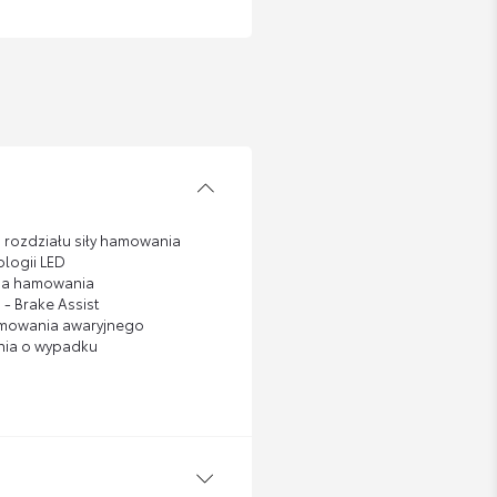
m rozdziału siły hamowania
ologii LED
ia hamowania
- Brake Assist
amowania awaryjnego
nia o wypadku