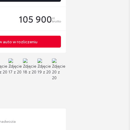
105 900
zł
brutto
 auto w rozliczeniu
 nadwozia