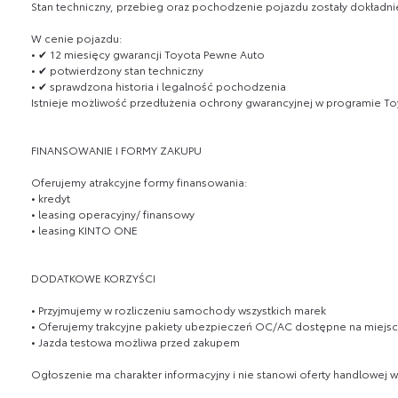
Stan techniczny, przebieg oraz pochodzenie pojazdu zostały dokładni
W cenie pojazdu:
• ✔ 12 miesięcy gwarancji Toyota Pewne Auto
• ✔ potwierdzony stan techniczny
• ✔ sprawdzona historia i legalność pochodzenia
Istnieje możliwość przedłużenia ochrony gwarancyjnej w programie To
FINANSOWANIE I FORMY ZAKUPU
Oferujemy atrakcyjne formy finansowania:
• kredyt
• leasing operacyjny/ finansowy
• leasing KINTO ONE
DODATKOWE KORZYŚCI
• Przyjmujemy w rozliczeniu samochody wszystkich marek
• Oferujemy trakcyjne pakiety ubezpieczeń OC/AC dostępne na miejs
• Jazda testowa możliwa przed zakupem
Ogłoszenie ma charakter informacyjny i nie stanowi oferty handlowej 