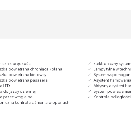
icznik prędkości
Elektroniczny syste
zka powietrzna chroniąca kolana
Lampy tylne w techn
zka powietrzna kierowcy
System wspomagan
zka powietrzna pasażera
Asystent hamowania 
ła LED
Aktywny asystent h
ła do jazdy dziennej
System powiadamia
ła przeciwmgielne
Kontrola odległości
roniczna kontrola ciśnienia w oponach