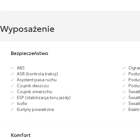
Wyposażenie
Bezpieczeństwo
ABS
Ogran
ASR (kontrola trakcji)
Podus
Asystent pasa ruchu
Podus
Czujnik deszczu
Podus
Czujnik zmierzchu
Świat
ESP (stabilizacja toru jazdy)
Świat
Isofix
Świat
Kurtyny powietrzne
Elekt
Komfort