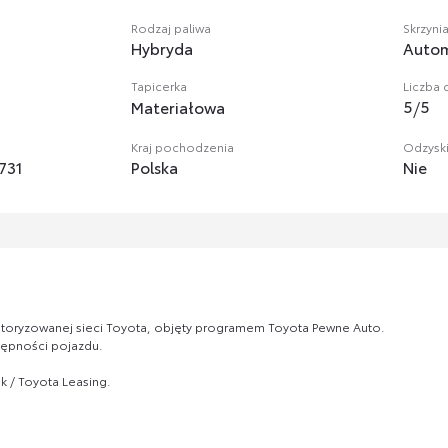
Rodzaj paliwa
Skrzyni
Hybryda
Auto
Tapicerka
Liczba 
5
/
5
Materiałowa
Kraj pochodzenia
Odzysk
731
Polska
Nie
oryzowanej sieci Toyota, objęty programem Toyota Pewne Auto.
tępności pojazdu.
 / Toyota Leasing.