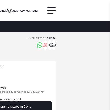
CHÓD
ZOSTAW KONTAKT
NUMER OFERTY:
391330
RTY
owski
. sprzedaży samochodów używanych
oyota-centrum.pl
ię na jazdę próbną