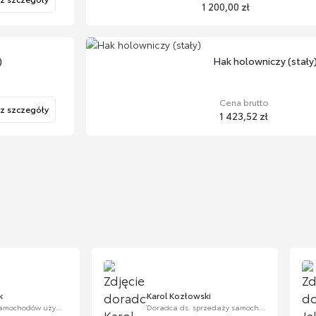
1 200,00 zł
)
Hak holowniczy (stały
Cena brutto
z szczegóły
1 423,52 zł
 - wypinany
ort)
Zobacz
zczegóły
k
Karol Kozłowski
Doradca ds. samochodów używanych
Doradca ds. sprzedaży samochodów używanych