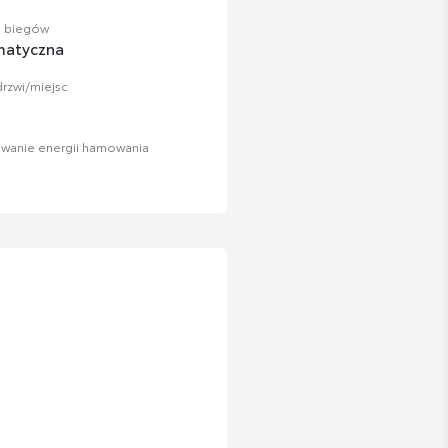
a biegów
matyczna
drzwi/miejsc
iwanie energii hamowania