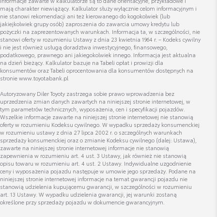
Informacje zawarte w kalkulatorze są to dane orientacyjne, przykładowe i
jakub.brzezicki@lexus-wroclaw.pl
mają charakter niewiążący. Kalkulator służy wyłącznie celom informacyjnym i
nie stanowi rekomendacji ani też kierowanego do kogokolwiek (lub
jakiejkolwiek grupy osób) zaproszenia do zawarcia umowy kredytu lub
pożyczki na zaprezentowanych warunkach. Informacja ta, w szczególności, nie
stanowi oferty w rozumieniu Ustawy z dnia 23 kwietnia 1964 r. – Kodeks cywilny
i nie jest również usługą doradztwa inwestycyjnego, finansowego,
podatkowego, prawnego ani jakiegokolwiek innego. Informacja jest aktualna
Szymon Sareńcza
na dzień bieżący. Kalkulator bazuje na Tabeli opłat i prowizji dla
konsumentów oraz Tabeli oprocentowania dla konsumentów dostępnych na
Doradca ds. sprzedaży samochodów używanych
stronie www.toyotabank.pl
Autoryzowany Diler Toyoty zastrzega sobie prawo wprowadzenia bez
uprzedzenia zmian danych zawartych na niniejszej stronie internetowej, w
Wyświetl numer
tym parametrów technicznych, wyposażenia, cen i specyfikacji pojazdów.
szymon.sarencza@toyota-centrum.pl
Wszelkie informacje zawarte na niniejszej stronie internetowej nie stanowią
oferty w rozumieniu Kodeksu cywilnego. W wypadku sprzedaży konsumenckiej
w rozumieniu ustawy z dnia 27 lipca 2002 r. o szczególnych warunkach
sprzedaży konsumenckiej oraz o zmianie Kodeksu cywilnego (dalej: Ustawa),
zawarte na niniejszej stronie internetowej informacje nie stanowią
zapewnienia w rozumieniu art. 4 ust. 3 Ustawy, jak również nie stanowią
opisu towaru w rozumieniu art. 4 ust. 2 Ustawy. Indywidualne uzgodnienie
ceny i wyposażenia pojazdu następuje w umowie jego sprzedaży. Podane na
niniejszej stronie internetowej informacje na temat gwarancji pojazdu nie
stanowią udzielenia kupującemu gwarancji, w szczególności w rozumieniu
art. 13 Ustawy. W wypadku udzielenia gwarancji, jej warunki zostaną
określone przy sprzedaży pojazdu w dokumencie gwarancyjnym.