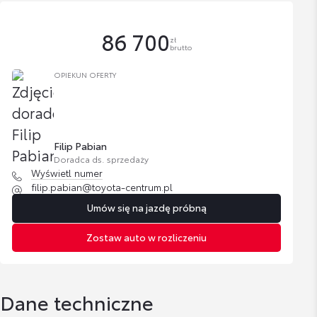
86 700
zł
brutto
OPIEKUN OFERTY
Filip Pabian
Doradca ds. sprzedaży
Wyświetl numer
filip.pabian@toyota-centrum.pl
Umów się na jazdę próbną
Zostaw auto w rozliczeniu
Dane techniczne