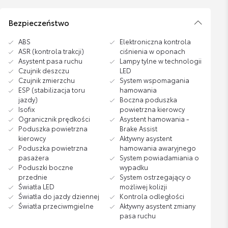
Bezpieczeństwo
ABS
Elektroniczna kontrola
ASR (kontrola trakcji)
ciśnienia w oponach
Asystent pasa ruchu
Lampy tylne w technologii
Czujnik deszczu
LED
Czujnik zmierzchu
System wspomagania
ESP (stabilizacja toru
hamowania
jazdy)
Boczna poduszka
Isofix
powietrzna kierowcy
Ogranicznik prędkości
Asystent hamowania -
Poduszka powietrzna
Brake Assist
kierowcy
Aktywny asystent
Poduszka powietrzna
hamowania awaryjnego
pasażera
System powiadamiania o
Poduszki boczne
wypadku
przednie
System ostrzegający o
Światła LED
możliwej kolizji
Światła do jazdy dziennej
Kontrola odległości
Światła przeciwmgielne
Aktywny asystent zmiany
pasa ruchu