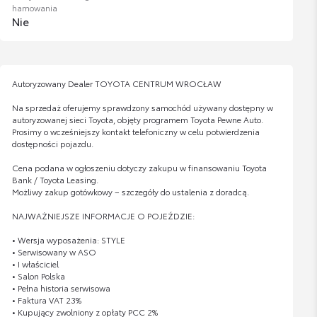
hamowania
Nie
Autoryzowany Dealer TOYOTA CENTRUM WROCŁAW
Na sprzedaż oferujemy sprawdzony samochód używany dostępny w
autoryzowanej sieci Toyota, objęty programem Toyota Pewne Auto.
Prosimy o wcześniejszy kontakt telefoniczny w celu potwierdzenia
dostępności pojazdu.
Cena podana w ogłoszeniu dotyczy zakupu w finansowaniu Toyota
Bank / Toyota Leasing.
Możliwy zakup gotówkowy – szczegóły do ustalenia z doradcą.
NAJWAŻNIEJSZE INFORMACJE O POJEŹDZIE:
• Wersja wyposażenia: STYLE
• Serwisowany w ASO
• I właściciel
• Salon Polska
• Pełna historia serwisowa
• Faktura VAT 23%
• Kupujący zwolniony z opłaty PCC 2%