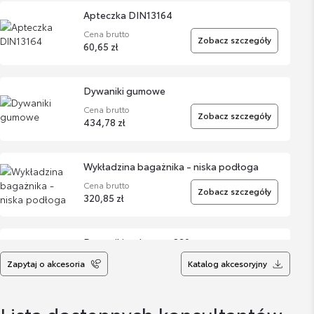
Apteczka DIN13164
Cena brutto
Zobacz szczegóły
60,65 zł
Dywaniki gumowe
Cena brutto
Zobacz szczegóły
434,78 zł
Wykładzina bagażnika - niska podłoga
Cena brutto
Zobacz szczegóły
320,85 zł
Dywaniki welurowe 830gr czarne
Cena brutto
Zapytaj o akcesoria
Katalog akcesoryjny
Zobacz szczegóły
491,62 zł
Lista dostępnych konsultantów