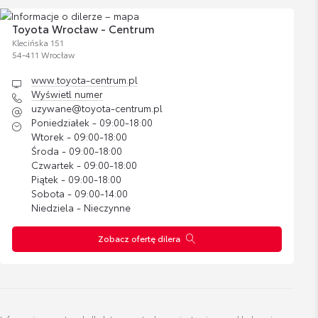
marcel.klimek@toyota-centrum.pl
Cena brutto
Zobacz szczegóły
393,24 zł
Toyota Wrocław - Centrum
Klecińska 151
54-411 Wrocław
Zestaw kosmetyków samochodowych
www.toyota-centrum.pl
Toyoty
Karol Kozłowski
Wyświetl numer
Doradca ds. sprzedaży samochodów używanych
Cena brutto
uzywane@toyota-centrum.pl
Zobacz szczegóły
200,37 zł
Poniedziałek - 09:00-18:00
Wtorek - 09:00-18:00
Wyświetl numer
Środa - 09:00-18:00
Bagażnik rowerowy na hak VeloCompact -
karol.kozlowski@toyota-centrum.pl
Czwartek - 09:00-18:00
2 rowery
Piątek - 09:00-18:00
Sobota - 09:00-14:00
Cena brutto
Zobacz szczegóły
2 837,07 zł
Niedziela - Nieczynne
Zobacz ofertę dilera
Jakub Brzezicki
Bagażnik rowerowy na hak VeloCompact -
Specjalista ds. sprzedaży samochodów używanych
3 rowery
Cena brutto
Zobacz szczegóły
3 287,38 zł
Wyświetl numer