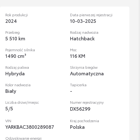
Rok produkcji
Data pierwszej rejestracji
2024
10-03-2025
Przebieg
Rodzaj nadwozia
5 510 km
Hatchback
Pojemność silnika
Moc
1490 cm³
116 KM
Rodzaj paliwa
Skrzynia biegów
Hybryda
Automatyczna
Kolor nadwozia
Tapicerka
Biały
-
Liczba drzwi/miejsc
Numer rejestracyjny
5
/
5
DX56299
VIN
Kraj pochodzenia
YARKBAC3800289087
Polska
Odzyskiwanie energii